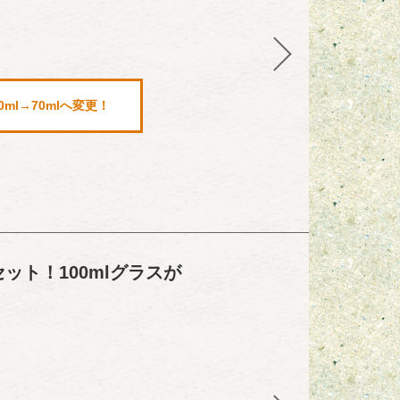
l→70mlへ変更！
ト！100mlグラスが