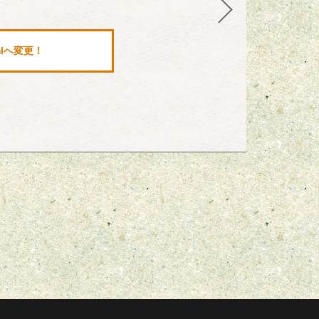
mlへ変更！