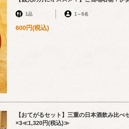
1品
1
～
6名
600円
(税込)
【おてがるセット】三重の日本酒飲み比べセ
×3≪1,320円(税込)≫