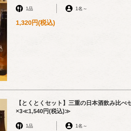
1品
1名
～
1,320円
(税込)
【とくとくセット】三重の日本酒飲み比べセ
×3≪1,540円(税込)≫
1品
1名
～