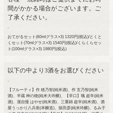
間がかかる場合がございます。ご
了承ください。
-
おてがるセット(60mlグラス×3) 1320円(税込)/とくと
くセット(70mlグラス×3) 1540円(税込)/くらくらセッ
ト(100mlグラス×3) 1980円(税込)
以下の中より3酒をお選びください
-
【フルーティ】作 穂乃智(純米酒)、作 玄乃智(純米
酒)、半蔵 神の穂(純米大吟醸)、【辛口】颯 超辛(純米
酒)、瀧自慢 はやせ(純米酒)、三重錦 超辛(純米酒)、酒
屋うっかり八兵衛(本醸造)、猿田彦(純米吟醸)、るみ子