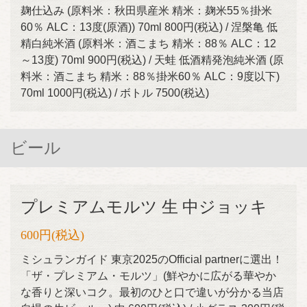
麹仕込み (原料米：秋田県産米 精米：麹米55％掛米
60％ ALC：13度(原酒)) 70ml 800円(税込) / 涅槃亀 低
精白純米酒 (原料米：酒こまち 精米：88％ ALC：12
～13度) 70ml 900円(税込) / 天蛙 低酒精発泡純米酒 (原
料米：酒こまち 精米：88％掛米60％ ALC：9度以下)
70ml 1000円(税込) / ボトル 7500(税込)
ビール
プレミアムモルツ 生 中ジョッキ
600円
(税込)
ミシュランガイド 東京2025のOfficial partnerに選出！
「ザ・プレミアム・モルツ」(鮮やかに広がる華やか
な香りと深いコク。最初のひと口で違いが分かる当店