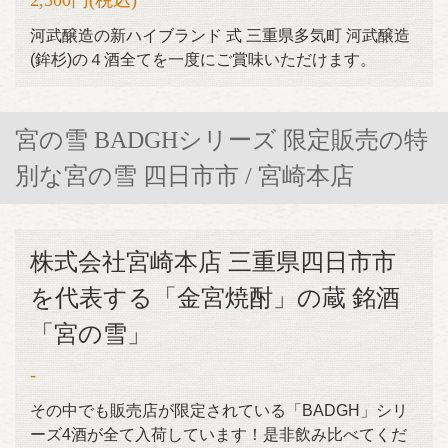
2,300円
(税込)
河武醸造の新ハイブランド 式 三重県多気町 河武醸造
(鉾杉)の４酒全てを一度にご賞味いただけます。
宮の雪 BADGHシリーズ 限定販売の特
別な宮の雪 四日市市 / 宮崎本店
株式会社宮崎本店 三重県四日市市
を代表する「金宮焼酎」の蔵 銘酒
「宮の雪」
-
その中でも販売店が限定されている「BADGH」シリ
ーズ4酒が全て入荷しています！是非飲み比べてくだ