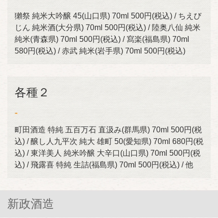
獺祭 純米大吟醸 45(山口県) 70ml 500円(税込) / ちえび
じん 純米酒(大分県) 70ml 500円(税込) / 陸奥八仙 純米
純米(青森県) 70ml 500円(税込) / 寫楽(福島県) 70ml
580円(税込) / 赤武 純米(岩手県) 70ml 500円(税込)
各種２
-
町田酒造 特純 五百万石 直汲み(群馬県) 70ml 500円(税
込) / 醸し人九平次 純大 雄町 50(愛知県) 70ml 680円(税
この店舗情報をシェアする
込) / 東洋美人 純米吟醸 大辛口(山口県) 70ml 500円(税
込) / 飛露喜 特純 生詰(福島県) 70ml 500円(税込) / 他
ドリンク | ダイニングキッチン くら
三重県伊勢市宮後１-7-35
https://dainingkitchenkuraise.owst.jp/drinks
新政酒造