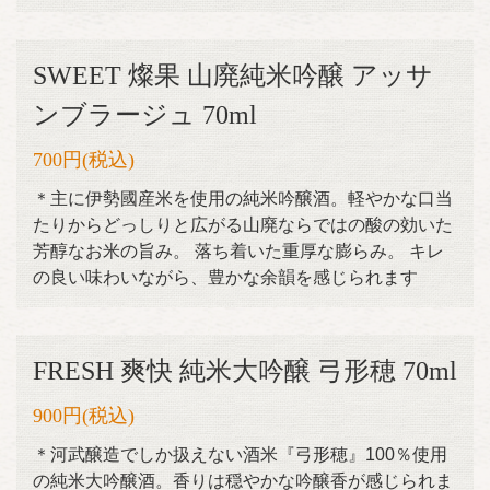
SWEET 燦果 山廃純米吟醸 アッサ
ンブラージュ 70ml
700円
(税込)
＊主に伊勢國産米を使用の純米吟醸酒。軽やかな口当
たりからどっしりと広がる山廃ならではの酸の効いた
芳醇なお米の旨み。 落ち着いた重厚な膨らみ。 キレ
の良い味わいながら、豊かな余韻を感じられます
FRESH 爽快 純米大吟醸 弓形穂 70ml
900円
(税込)
＊河武醸造でしか扱えない酒米『弓形穂』100％使用
の純米大吟醸酒。香りは穏やかな吟醸香が感じられま