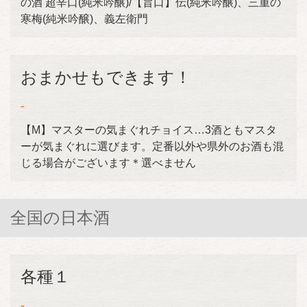
の酒 超辛口(純米吟醸)/【旨口】伝(純米吟醸)、三重の
寒梅(純米吟醸)、義左衛門
おまかせもできます！
-
【M】マスターの気まぐれチョイス…3酒ともマスタ
ーが気まぐれに選びます。定番以外や県外のお酒も混
じる場合がございます＊選べません
全国の日本酒
各種１
-