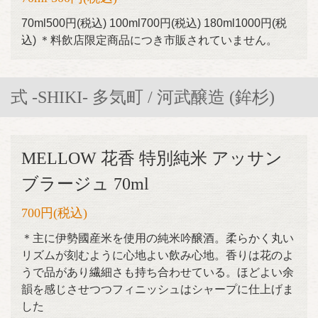
70ml500円(税込) 100ml700円(税込) 180ml1000円(税
込) ＊料飲店限定商品につき市販されていません。
式 -SHIKI- 多気町 / 河武醸造 (鉾杉)
MELLOW 花香 特別純米 アッサン
ブラージュ 70ml
700円
(税込)
＊主に伊勢國産米を使用の純米吟醸酒。柔らかく丸い
リズムが刻むように心地よい飲み心地。香りは花のよ
うで品があり繊細さも持ち合わせている。ほどよい余
韻を感じさせつつフィニッシュはシャープに仕上げま
した