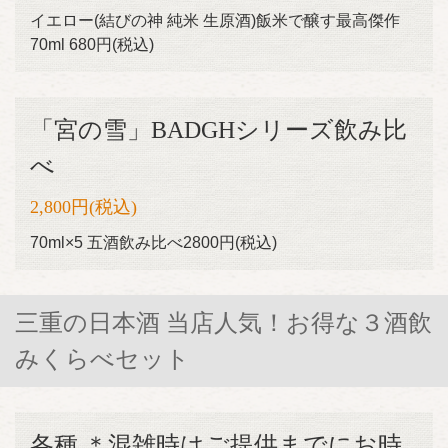
イエロー(結びの神 純米 生原酒)飯米で醸す最高傑作
70ml 680円(税込)
「宮の雪」BADGHシリーズ飲み比
べ
2,800円
(税込)
70ml×5 五酒飲み比べ2800円(税込)
三重の日本酒 当店人気！お得な３酒飲
みくらべセット
各種 ＊混雑時はご提供までにお時