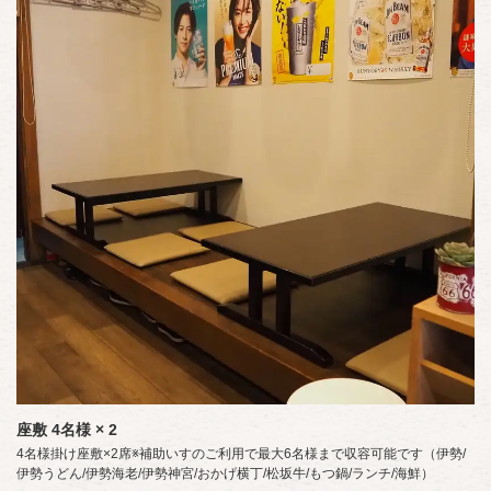
この店舗情報をシェアする
座敷
4名様
× 2
4名様掛け座敷×2席※補助いすのご利用で最大6名様まで収容可能です（伊勢/
伊勢うどん/伊勢海老/伊勢神宮/おかげ横丁/松坂牛/もつ鍋/ランチ/海鮮）
お席 | ダイニングキッチン くら