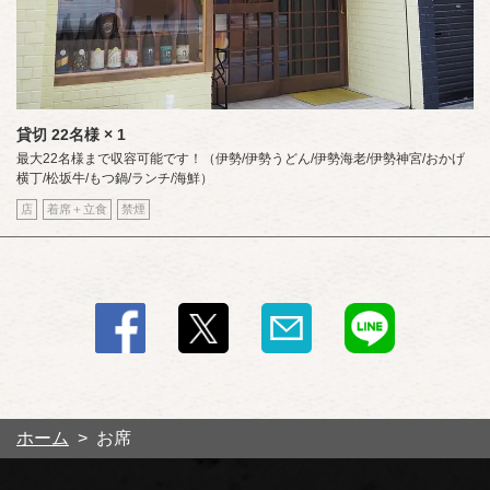
貸切
22名様
× 1
最大22名様まで収容可能です！（伊勢/伊勢うどん/伊勢海老/伊勢神宮/おかげ
横丁/松坂牛/もつ鍋/ランチ/海鮮）
店
着席＋立食
禁煙
ホーム
お席