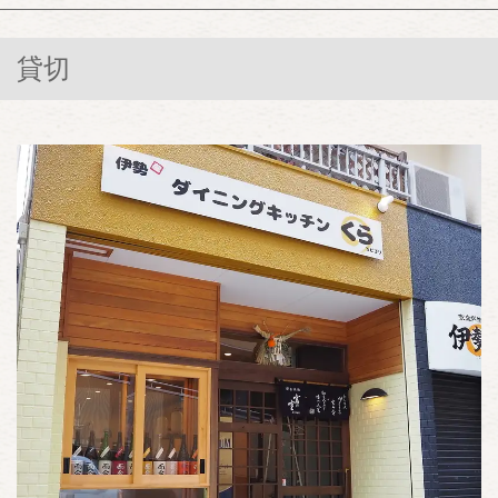
三重県伊勢市宮後１-7-35
https://dainingkitchenkuraise.owst.jp/seats
貸切
お店情報をコピー
閉じる