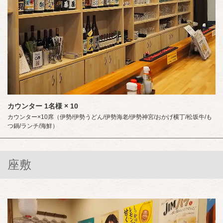
カウンター
1名様
× 10
カウンター×10席（伊勢/伊勢うどん/伊勢海老/伊勢神宮/おかげ横丁/松坂牛/も
つ鍋/ランチ/海鮮）
座敷