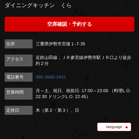
ダイニングキッチン くら
空席確認・予約する
住所
三重県伊勢市宮後１-7-35
近鉄山田線，ＪＲ参宮線伊勢市駅ＪＲ口より徒歩
アクセス
約２分
電話番号
080-2666-2641
月～土、祝日、祝前日: 17:00～23:00 （料理L.O.
営業時間
22:30 ドリンクL.O. 22:45）
定休日
木（第２・第３）、日
language